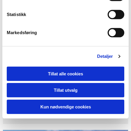
Statistikk
Markedsføring
Detaljer
Lager & logistikk
Tillat alle cookies
I forbindelse med overflatebehandling kan vi også tilby
tjenester innen lager og logistikk...
Tillat utvalg
Kun nødvendige cookies
LES MER...