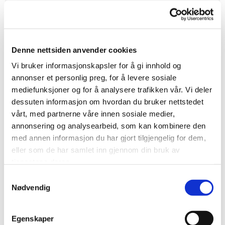
Vår spesialitet er pulverlakkering av aluminiumprofiler.
Ekstruderte profiler i aluminium er en fortreffelig
løsning der...
Denne nettsiden anvender cookies
Vi bruker informasjonskapsler for å gi innhold og
LES MER...
annonser et personlig preg, for å levere sosiale
mediefunksjoner og for å analysere trafikken vår. Vi deler
dessuten informasjon om hvordan du bruker nettstedet
vårt, med partnerne våre innen sosiale medier,
annonsering og analysearbeid, som kan kombinere den
med annen informasjon du har gjort tilgjengelig for dem,
eller som de har samlet inn gjennom din bruk av
tjenestene deres.
Samtykkevalg
Nødvendig
Egenskaper